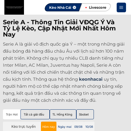
Bỏ
⚽
Kèo Nhà Cái
Livescore
qua
nội
Serie A - Thông Tin Giải VĐQG Ý Và
dung
Tỷ Lệ Kèo, Cập Nhật Mới Nhất Hôm
Nay
Serie A là giải vô địch quốc gia Ý – một trong những giải
đấu bóng đá hàng đầu châu Âu với lịch sử hơn 100 năm
phát triển. Không chỉ quy tụ nhiều CLB danh tiếng như
Inter Milan, AC Milan, Juventus hay Napoli, Serie A còn
nổi tiếng với lối chơi chiến thuật chặt chẽ và những trận
cầu kịch tính. Thông qua hệ thống
keonhacai
uy tín,
người hâm mộ có thể cập nhật nhanh chóng bảng xếp
hạng, kết quả trận đấu và các thông tin quan trọng về
giải đấu này một cách chính xác và đầy đủ.
Trận Hot
Tất cả giải đấu
TL Hồng Kông
Sbobet
Kèo trực tuyến
Hôm nay
Ngày mai
09/08
10/08