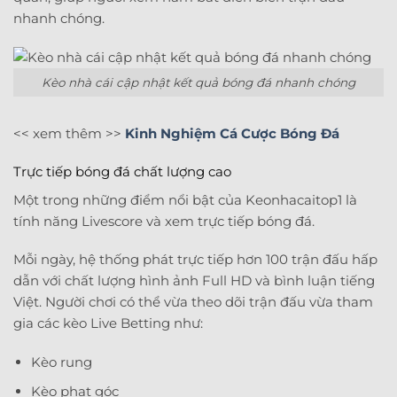
nhanh chóng.
Kèo nhà cái cập nhật kết quả bóng đá nhanh chóng
<< xem thêm >>
Kinh Nghiệm Cá Cược Bóng Đá
Trực tiếp bóng đá chất lượng cao
Một trong những điểm nổi bật của Keonhacaitop1 là
tính năng Livescore và xem trực tiếp bóng đá.
Mỗi ngày, hệ thống phát trực tiếp hơn 100 trận đấu hấp
dẫn với chất lượng hình ảnh Full HD và bình luận tiếng
Việt. Người chơi có thể vừa theo dõi trận đấu vừa tham
gia các kèo Live Betting như:
Kèo rung
Kèo phạt góc