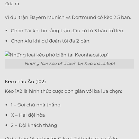
đưa ra.
Ví dụ: trận Bayern Munich vs Dortmund có kèo 2.5 bàn.
Chọn Tài khi tin rằng trận đấu có từ 3 bàn trở lên.
Chọn Xỉu khi dự đoán tối đa 2 bàn.
Những loại kèo phổ biến tại Keonhacaitop1
Kèo châu Âu (1X2)
Kèo 1X2 là hình thức cược đơn giản với ba lựa chọn:
1 – Đội chủ nhà thắng
X – Hai đội hòa
2 – Đội khách thắng
Ví dụ: trận Manchester City vs Tottenham có tỷ lệ: