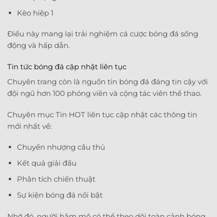
Kèo hiệp 1
Điều này mang lại trải nghiệm cá cược bóng đá sống
động và hấp dẫn.
Tin tức bóng đá cập nhật liên tục
Chuyên trang còn là nguồn tin bóng đá đáng tin cậy với
đội ngũ hơn 100 phóng viên và cộng tác viên thể thao.
Chuyên mục Tin HOT liên tục cập nhật các thông tin
mới nhất về:
Chuyển nhượng cầu thủ
Kết quả giải đấu
Phân tích chiến thuật
Sự kiện bóng đá nổi bật
Nhờ đó, người hâm mộ có thể theo dõi toàn cảnh bóng