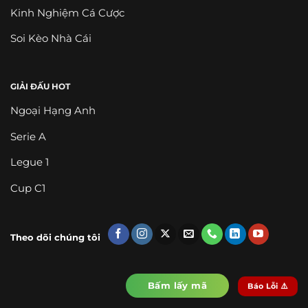
Kinh Nghiệm Cá Cược
Soi Kèo Nhà Cái
GIẢI ĐẤU HOT
Ngoại Hạng Anh
Serie A
Legue 1
Cup C1
Theo dõi chúng tôi
Bấm lấy mã
Báo Lỗi ⚠️