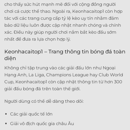
cho thấy sức hút mạnh mẽ đối với cộng đồng người
chơi cá cược thể thao.
Ngoài ra, Keonhacaitop1 còn hợp
tác với các trang cung cấp tỷ lệ kèo uy tín nhằm đảm
bảo dữ liệu luôn được cập nhật nhanh chóng và chính
xác. Điều này giúp người chơi nắm bắt kèo đấu sớm
nhất để đưa ra lựa chọn hợp lý.
Keonhacaitop1 – Trang thông tin bóng đá toàn
diện
Không chỉ tập trung vào các giải đấu lớn như Ngoại
Hạng Anh, La Liga, Champions League hay Club World
Cup, Keonhacaitop1 còn cập nhật thông tin từ hơn 300
giải đấu bóng đá trên toàn thế giới.
Người dùng có thể dễ dàng theo dõi:
Các giải quốc tế lớn
Giải vô địch quốc gia châu Âu