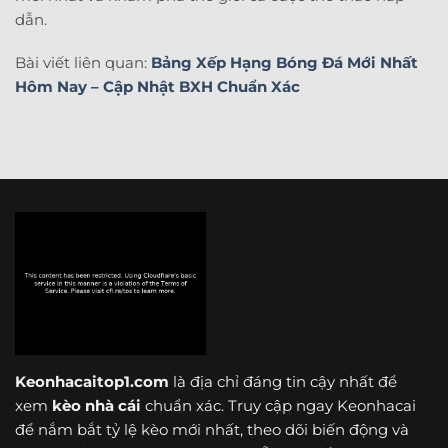
dẫn.
Bài viết liên quan:
Bảng Xếp Hạng Bóng Đá Mới Nhất
Hôm Nay – Cập Nhật BXH Chuẩn Xác
Keonhacaitop1.com
là địa chỉ đáng tin cậy nhất để
xem
kèo nhà cái
chuẩn xác. Truy cập ngay Keonhacai
để nắm bắt tỷ lệ kèo mới nhất, theo dõi biến động và