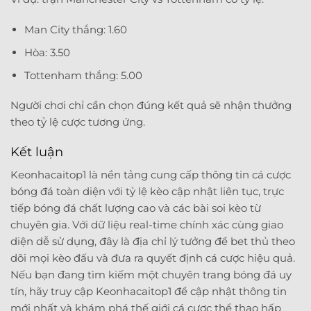
Man City thắng: 1.60
Hòa: 3.50
Tottenham thắng: 5.00
Người chơi chỉ cần chọn đúng kết quả sẽ nhận thưởng
theo tỷ lệ cược tương ứng.
Kết luận
Keonhacaitop1 là nền tảng cung cấp thông tin cá cược
bóng đá toàn diện với tỷ lệ kèo cập nhật liên tục, trực
tiếp bóng đá chất lượng cao và các bài soi kèo từ
chuyên gia. Với dữ liệu real-time chính xác cùng giao
diện dễ sử dụng, đây là địa chỉ lý tưởng để bet thủ theo
dõi mọi kèo đấu và đưa ra quyết định cá cược hiệu quả.
Nếu bạn đang tìm kiếm một chuyên trang bóng đá uy
tín, hãy truy cập Keonhacaitop1 để cập nhật thông tin
mới nhất và khám phá thế giới cá cược thể thao hấp