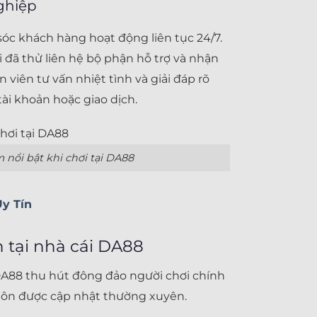
ghiệp
c khách hàng hoạt động liên tục 24/7.
i đã thử liên hệ bộ phận hỗ trợ và nhận
 viên tư vấn nhiệt tình và giải đáp rõ
tài khoản hoặc giao dịch.
nổi bật khi chơi tại DA88
Uy Tín
n tại nhà cái DA88
DA88 thu hút đông đảo người chơi chính
luôn được cập nhật thường xuyên.