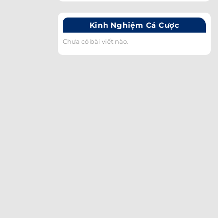
Kinh Nghiệm Cá Cược
Chưa có bài viết nào.