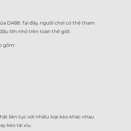
ủa DA88. Tại đây, người chơi có thể tham
 đấu lớn nhỏ trên toàn thế giới.
o gồm:
t liên tục với nhiều loại kèo khác nhau
y kèo tài xỉu.