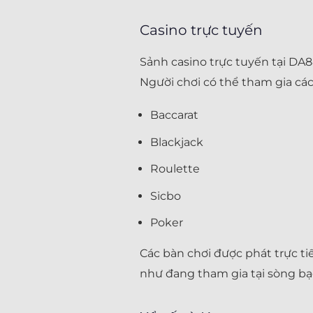
Casino trực tuyến
Sảnh casino trực tuyến tại DA
Người chơi có thể tham gia các
Baccarat
Blackjack
Roulette
Sicbo
Poker
Các bàn chơi được phát trực tiế
như đang tham gia tại sòng bạc