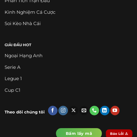
Phân Tích Trận Đấu
Kinh Nghiệm Cá Cược
Soi Kèo Nhà Cái
GIẢI ĐẤU HOT
Ngoại Hạng Anh
Serie A
Legue 1
Cup C1
Theo dõi chúng tôi
Bấm lấy mã
Báo Lỗi ⚠️