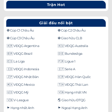
Trận Hot
Giải đấu nổi bật
⚽️ Cúp C1 Châu Âu
⚽️ Cúp C2 Châu Âu
⚽️ Cúp C3 Châu Âu
⚽️ Giao hữu CLB
🇦🇷 VĐQG Argentina
🇦🇺 VĐQG Australia
🇧🇷 VĐQG Brazil
🇩🇪 Bundesliga
🇪🇸 La Liga
🇫🇷 Ligue 1
🇮🇩 VĐQG Indonesia
🇮🇹 Serie A
🇯🇵 VĐQG Nhật Bản
🇰🇷 VĐQG Hàn Quốc
🇲🇽 VĐQG Mexico
🇹🇭 VĐQG Thái Lan
🇺🇸 VĐQG Mỹ
🇻🇳 Hạng nhất VN
🇻🇳 V-League
🌎 Giao hữu ĐTQG
🏴󠁧󠁢󠁥󠁮󠁧󠁿 Hạng nhất Anh
🏴󠁧󠁢󠁥󠁮󠁧󠁿 Ngoại Hạng Anh