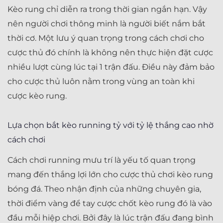
Kèo rung chỉ diễn ra trong thời gian ngắn hạn. Vậy
nên người chơi thông minh là người biết nắm bắt
thời cơ. Một lưu ý quan trọng trong cách chơi cho
cược thủ đó chính là không nên thực hiện đặt cược
nhiều lượt cùng lúc tại 1 trận đấu. Điều này đảm bảo
cho cược thủ luôn nằm trong vùng an toàn khi
cược kèo rung.
Lựa chọn bắt kèo running tỷ với tỷ lệ thắng cao nhờ
cách chơi
Cách chơi running mưu trí là yếu tố quan trọng
mang đến thắng lợi lớn cho cược thủ chơi kèo rung
bóng đá. Theo nhận định của những chuyên gia,
thời điểm vàng để tay cược chốt kèo rung đó là vào
đầu mỗi hiệp chơi. Bởi đây là lúc trận đấu đang bình