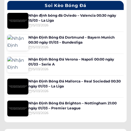
Soi Kèo Bóng Đá
Nhận định bóng đá Oviedo – Valencia 00:30 ngày
15/03 – La Liga
15/03/2026
Nhận Định Bóng Đá Dortmund – Bayern Munich
00:30 ngày 01/03 – Bundesliga
15/03/2026
Nhận Định Bóng Đá Verona – Napoli 00:00 ngày
01/03 – Serie A
15/03/2026
Nhận Định Bóng Đá Mallorca – Real Sociedad 00:30
ngày 01/03 – La Liga
15/03/2026
Nhận Định Bóng Đá Brighton – Nottingham 21:00
ngày 01/03 – Premier League
15/03/2026