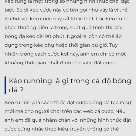
kèo rung là một trong số những hình thức chơi đặc
biệt. Sở dĩ kèo cược này có tên gọi như vậy là vì thể
lệ chơi với kèo cược này rất khác biệt. Các kèo cược
khác thường diễn ra trong suốt quá trình thi đấu
bóng đá kéo dài 90 phút. Ngoài ra, còn có thể áp
dụng trong kèo phụ hoặc thời gian bù giờ. Tuy
nhiên trong cách cược kof này, anh em chỉ có một
khoảng thời gian nhất định cho việc đặt cược.
Kèo running là gì trong cá độ bóng
đá ?
Kèo running là cách thức đặt cược bóng đá tạo ra sự
mới mẻ cho người chơi trên các web cá cược. Nếu
anh em đã quá nhàm chán với những hình thức đặt
cược cứng nhắc theo kiểu truyền thống có thể